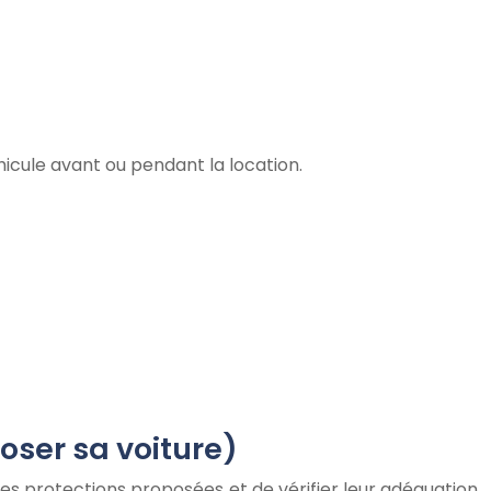
hicule avant ou pendant la location.
poser sa voiture)
ntes protections proposées et de vérifier leur adéquation