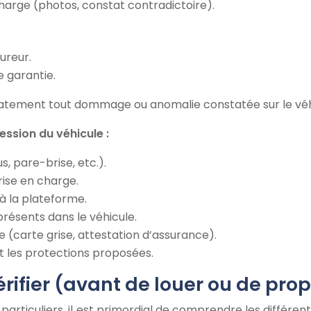
 charge (photos, constat contradictoire).
ureur.
e garantie.
mmédiatement tout dommage ou anomalie constatée sur le vé
ession du véhicule :
s, pare-brise, etc.).
rise en charge.
à la plateforme.
présents dans le véhicule.
 (carte grise, attestation d’assurance).
t les protections proposées.
érifier (avant de louer ou de pro
particuliers, il est primordial de comprendre les différe